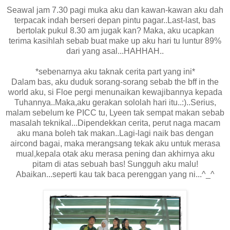
Seawal jam 7.30 pagi muka aku dan kawan-kawan aku dah
terpacak indah berseri depan pintu pagar..Last-last, bas
bertolak pukul 8.30 am jugak kan? Maka, aku ucapkan
terima kasihlah sebab buat make up aku hari tu luntur 89%
dari yang asal...HAHHAH..
*sebenarnya aku taknak cerita part yang ini*
Dalam bas, aku duduk sorang-sorang sebab the bff in the
world aku, si Floe pergi menunaikan kewajibannya kepada
Tuhannya..Maka,aku gerakan sololah hari itu..:)..Serius,
malam sebelum ke PICC tu, Lyeen tak sempat makan sebab
masalah teknikal...Dipendekkan cerita, perut naga macam
aku mana boleh tak makan..Lagi-lagi naik bas dengan
aircond bagai, maka merangsang tekak aku untuk merasa
mual,kepala otak aku merasa pening dan akhirnya aku
pitam di atas sebuah bas! Sungguh aku malu!
Abaikan...seperti kau tak baca perenggan yang ni...^_^