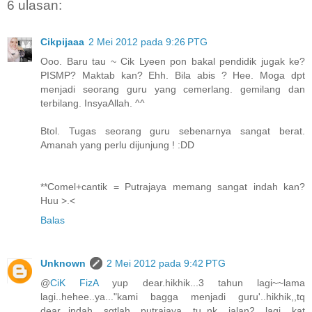
6 ulasan:
Cikpijaaa
2 Mei 2012 pada 9:26 PTG
Ooo. Baru tau ~ Cik Lyeen pon bakal pendidik jugak ke?
PISMP? Maktab kan? Ehh. Bila abis ? Hee. Moga dpt
menjadi seorang guru yang cemerlang. gemilang dan
terbilang. InsyaAllah. ^^
Btol. Tugas seorang guru sebenarnya sangat berat.
Amanah yang perlu dijunjung ! :DD
**Comel+cantik = Putrajaya memang sangat indah kan?
Huu >.<
Balas
Unknown
2 Mei 2012 pada 9:42 PTG
@
CiK FizA
yup dear.hikhik...3 tahun lagi~~lama
lagi..hehee..ya..."kami bagga menjadi guru'..hikhik,,tq
dear...indah sgtlah putrajaya tu..nk jalan2 lagi kat