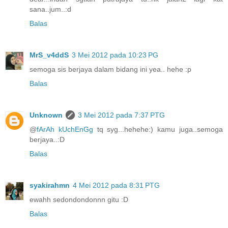
sana..jum..:d
Balas
MrS_v4ddS
3 Mei 2012 pada 10:23 PG
semoga sis berjaya dalam bidang ini yea.. hehe :p
Balas
Unknown
3 Mei 2012 pada 7:37 PTG
@
fArAh kUchEnGg
tq syg...hehehe:) kamu juga..semoga
berjaya..:D
Balas
syakirahmn
4 Mei 2012 pada 8:31 PTG
ewahh sedondondonnn gitu :D
Balas