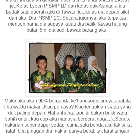
je..Kelas Lyeen PISMP 1D dan kelas dak Asmad a.k.a
budak satu daerah aku di Tawau itu...kelas dia depan sikit
dari aku..Dia PISMP 1C..Secara jujurnya, aku terpaksa
mention nama dia supaya kalau dia balik Tawau hujung
bulan 5 ni dia sudi bawak barang aku!
Muka aku akan 90% berganda ke'handsome'annya apabila
tiba waktu makan..Kau percaya? Kau tengoklah siapa yang
duk paling depan..Hahahhaha..tapi itu bukan bukti yang
sahih untuk kau cop aku manusia berperut naga..:)..Serius,
makanan super duper sedap, cuma satu benda aku tak suka
ialah bila pinggan dia mak ai punya berat, tak larat tangan