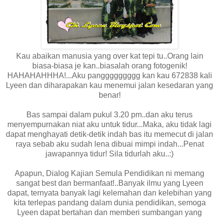
Kau abaikan manusia yang over kat tepi tu..Orang lain
biasa-biasa je kan..biasalah orang fotogenik!
HAHAHAHHHA!...Aku panggggggggg kan kau 672838 kali
Lyeen dan diharapakan kau menemui jalan kesedaran yang
benar!
Bas sampai dalam pukul 3.20 pm..dan aku terus
menyempurnakan niat aku untuk tidur...Maka, aku tidak lagi
dapat menghayati detik-detik indah bas itu memecut di jalan
raya sebab aku sudah lena dibuai mimpi indah...Penat
jawapannya tidur! Sila tidurlah aku..:)
Apapun, Dialog Kajian Semula Pendidikan ni memang
sangat best dan bermanfaat!..Banyak ilmu yang Lyeen
dapat, ternyata banyak lagi kelemahan dan kelebihan yang
kita terlepas pandang dalam dunia pendidikan, semoga
Lyeen dapat bertahan dan memberi sumbangan yang