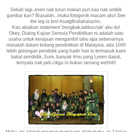
Sekali lagi..even nak turun makan pun kau nak ambik
gambar kan? Biasalah...muka fotogenik macam aku! See
the leg la bro! Asatgfirullahalazim..
Kau abaikan statement 'bongkak,takbur,riak' aku itu!
Okey, Dialog Kajian Semula Pendidikan ni adalah satu
usaha untuk kerajaan mengambil tahu apa sebenarnya
masalah dalam bidang pendidikan di Malaysia, ada 1000
lebih golongan pendidik yang hadir hari tu termasuk kami
bakal pendidik..Sure, banyak ilmu yang Lyeen dapat,
ternyata nak jadi cikgu ni bukan senang wehhh!
Maka, ini adalah gerakan duet kami..Hahahaha..ni 2 kelas